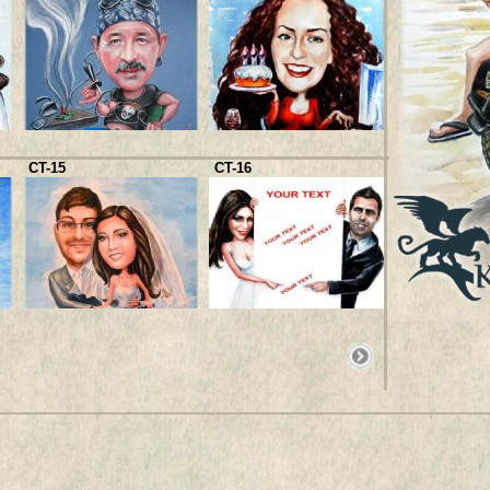
CT-25
CT-15
CT-16
CT-29