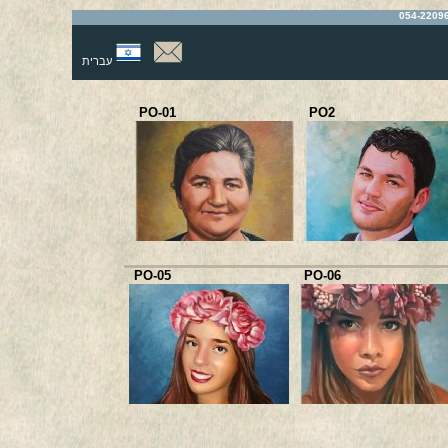
עברית
PO-01
PO2
PO-05
PO-06