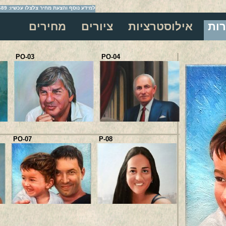
למידע נוסף והצעת מחיר צלצלו עכשיו: 054-2209689
רות
אילוסטרציות
ציורים
מחירים
PO-03
PO-04
PO-07
P-08